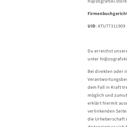
hi@zografski.store
Firmenbuchgerich
UID
:
ATU77311909
Du erreichst unse
unter
hi@zografski
Bei direkten oder 
Verantwortungsbere
dem Fall in Kraft t
möglich und zumutb
erklärt hiermit aus
verlinkenden Seite
die Urheberschaft 