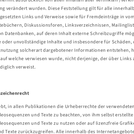
 hiermit ausdrücklich von allen Inhalten aller verlinkten /verk
ng verändert wurden. Diese Feststellung gilt für alle innerhal
gesetzten Links und Verweise sowie für Fremdeinträge in vo
tebüchern, Diskussionsforen, Linksverzeichnissen, Mailinglist
 Datenbanken, auf deren Inhalt externe Schreibzugriffe mögl
te oder unvollständige Inhalte und insbesondere für Schäden, 
nutzung solcherart dargebotener Informationen entstehen, ha
 auf welche verwiesen wurde, nicht derjenige, der über Links a
diglich verweist.
zeichenrecht
ebt, in allen Publikationen die Urheberrechte der verwendeten
osequenzen und Texte zu beachten, von ihm selbst erstellte B
eosequenzen und Texte zu nutzen oder auf lizenzfreie Grafi
d Texte zurückzugreifen. Alle innerhalb des Internetangebo