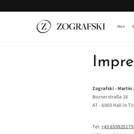
Direkt
zum
Inhalt
Men
Impr
Zografski - Martin
Boznerstraße 18
AT - 6060 Hall in Ti
Tel:
+43 650925173