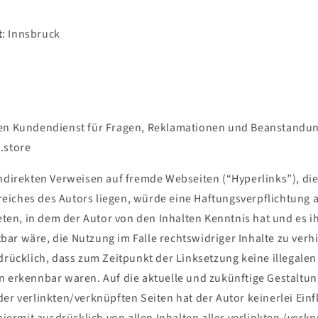
t
: Innsbruck
ren Kundendienst für Fragen, Reklamationen und Beanstandun
.store
indirekten Verweisen auf fremde Webseiten (“Hyperlinks”), di
iches des Autors liegen, würde eine Haftungsverpflichtung a
reten, in dem der Autor von den Inhalten Kenntnis hat und es 
ar wäre, die Nutzung im Falle rechtswidriger Inhalte zu verh
drücklich, dass zum Zeitpunkt der Linksetzung keine illegalen
n erkennbar waren. Auf die aktuelle und zukünftige Gestaltung
der verlinkten/verknüpften Seiten hat der Autor keinerlei Einf