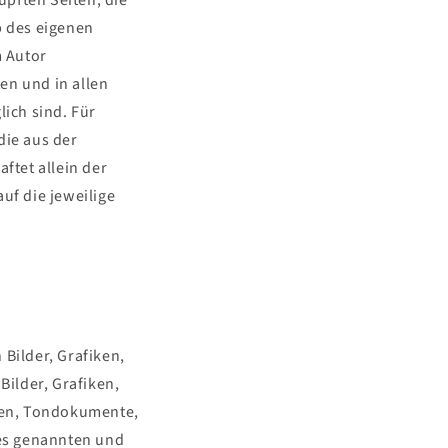
nüpften Seiten, die
b des eigenen
m Autor
en und in allen
ich sind. Für
die aus der
ftet allein der
uf die jeweilige
 Bilder, Grafiken,
ilder, Grafiken,
ken, Tondokumente,
tes genannten und