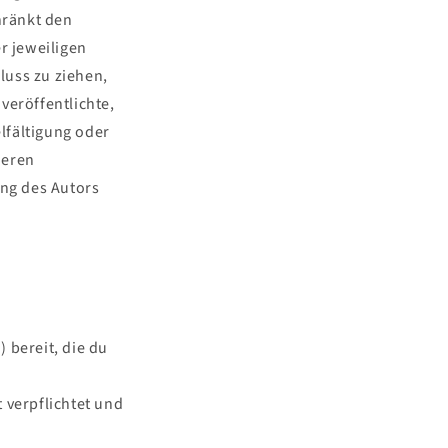
hränkt den
r jeweiligen
luss zu ziehen,
veröffentlichte,
elfältigung oder
deren
ng des Autors
 bereit, die du
 verpflichtet und