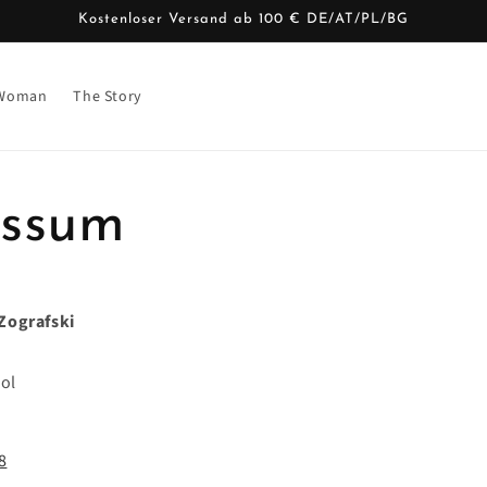
Kostenloser Versand ab 100 € DE/AT/PL/BG
Woman
The Story
essum
 Zografski
rol
8