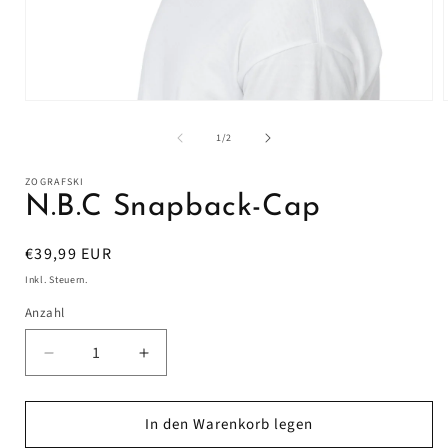
Medien
1
in
i
von
1
/
2
Modal
öffnen
ZOGRAFSKI
N.B.C Snapback-Cap
Normaler
€39,99 EUR
Preis
Inkl. Steuern.
Anzahl
Verringere
Erhöhe
die
die
Menge
Menge
In den Warenkorb legen
für
für
N.B.C
N.B.C