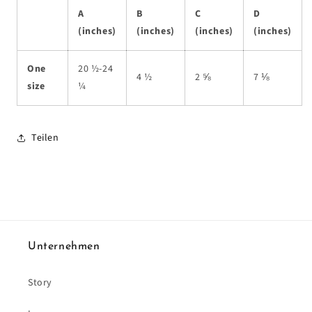
A
B
C
D
(inches)
(inches)
(inches)
(inches)
One
20 ½-24
4 ½
2 ⅝
7 ⅛
size
¼
Teilen
Unternehmen
Story